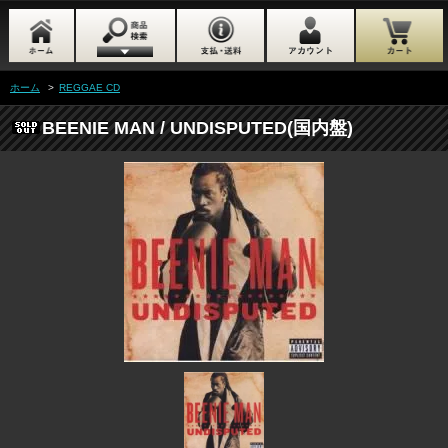
ホーム
>
REGGAE CD
BEENIE MAN / UNDISPUTED(国内盤)