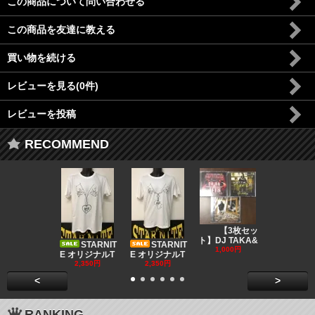
この商品について問い合わせる
この商品を友達に教える
買い物を続ける
レビューを見る(0件)
レビューを投稿
RECOMMEND
DJ CO
【3枚セッ
MUSIC
ト】DJ TAKA&
STARNIT
STARNIT
550円
1,000円
E オリジナルT
E オリジナルT
2,350円
2,350円
<
>
RANKING