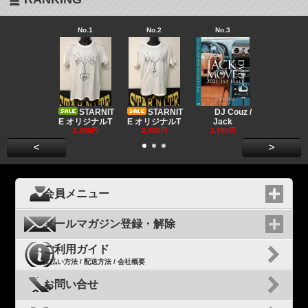
No.1
No.2
No.3
No.4
Big "B
a MR.
STARNIT
STARNIT
DJ Couz /
2,680円
E オリジナルT
E オリジナルT
Jack
2,350円
2,350円
2,750円
<
>
会員メニュー
メールマガジン登録・解除
ご利用ガイド
支払い方法 / 配送方法 / 会社概要
お問い合せ