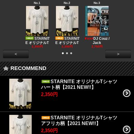
No.1
No.2
No.3
No.4
Big "B
a MR.
STARNIT
STARNIT
DJ Couz /
2,680円
E オリジナルT
E オリジナルT
Jack
2,350円
2,350円
2,750円
<
>
RECOMMEND
STARNITE オリジナルTシャツ
ハート柄【2021 NEW!!】
2,350円
STARNITE オリジナルTシャツ
アフリカ柄【2021 NEW!!】
2,350円