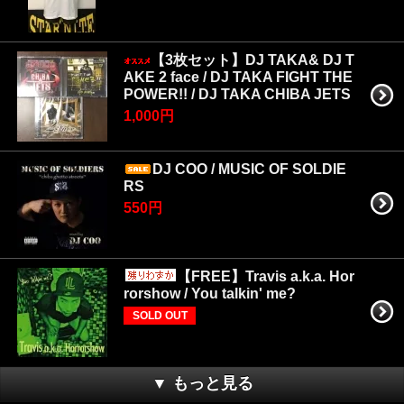
【3枚セット】DJ TAKA& DJ T
AKE 2 face / DJ TAKA FIGHT THE
POWER!! / DJ TAKA CHIBA JETS
1,000円
DJ COO / MUSIC OF SOLDIE
RS
550円
【FREE】Travis a.k.a. Hor
rorshow / You talkin' me?
SOLD OUT
▼ もっと見る