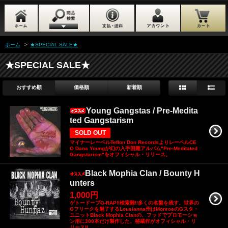
ホーム
>
★SPECIAL SALE★
★SPECIAL SALE★
おすすめ順
価格順
新着順
Young Gangstas / Pre-Medita
ted Gangstarism
SOLD OUT
マイナーレーベルTeflon Don RecordsよりレーベルCE
O Dana Youngが幻の入手困難アルバム"Pre-Meditated
Gangstarism"をオフィシャル・リリース。
Black Mophia Clan / Bounty H
unters
1,000円
ゲトードープG-RAP!!検索難!!多くの名盤を残す、世界の
Gフリークを魅了するLousianna州はMonroeのGスタ・
ユニットBlack Mophia Clanの、フッドでプロモーショ
ン用に300本だけ製作した、秘蔵作がオフィシャル・リ
リース!!