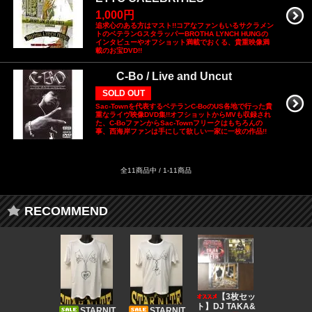
1,000円
追求心のある方はマスト!!コアなファンもいるサクラメン
トのベテランGスタラッパーBROTHA LYNCH HUNGの
インタビューやオフショット満載でおくる、貴重映像満
載のお宝DVD!!
C-Bo / Live and Uncut
SOLD OUT
Sac-Townを代表するベテランC-BoのUS各地で行った貴
重なライヴ映像DVD集!!オフショットからMVも収録され
た、C-BoファンからSac-Townフリークはもちろんの
事、西海岸ファンは手にして欲しい一家に一枚の作品!!
全11商品中 / 1-11商品
RECOMMEND
DJ CO
【3枚セッ
MUSIC
ト】DJ TAKA&
STARNIT
STARNIT