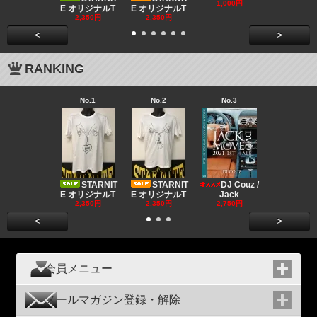
550円
1,000円
E オリジナルT
E オリジナルT
2,350円
2,350円
<
>
RANKING
No.1
No.2
No.3
No.4
Big "B
a MR.
STARNIT
STARNIT
DJ Couz /
2,680円
E オリジナルT
E オリジナルT
Jack
2,350円
2,350円
2,750円
<
>
会員メニュー
メールマガジン登録・解除