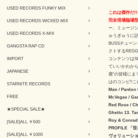
USED RECORDS FUNKY MIX
これは傑作だ!!
完全現場臨場型
USED RECORDS WICKED MIX
ー、ミュージシ
USED RECORDS X-MIX
ゅうぎゅうに詰ま
BUSSチューンと
GANGSTA RAP CD
クトするREG
IMPORT
コンテンツはSLY
ていいかわから
JAPANESE
鹿"の皆様にまで
はのコンピ!!
STARNITE RECORDS
Man / Pardon 
FREE
Mr.Vegas / Ga
Red Rose / C
★SPECIAL SALE★
Ghetto 13. Ta
Roy & Conrad 
[SALE]ALL ￥500
PROFILE 
[SALE]ALL ￥1000
ヴォリューショ