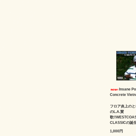
Insane Po
Concrete Viet
フロア炎上のと
のL.A.賛
歌!!WESTCOA
CLASSICの誕
1,000円