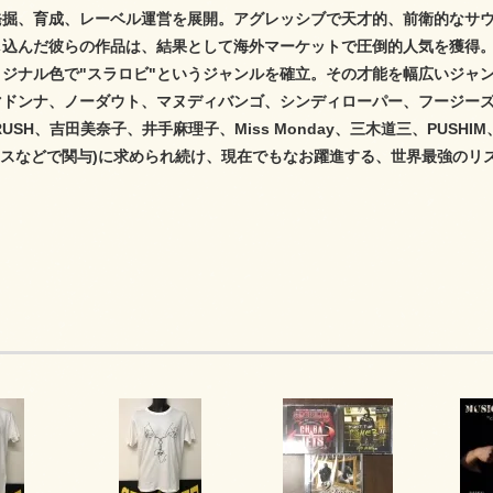
発掘、育成、レーベル運営を展開。アグレッシブで天才的、前衛的なサウ
込んだ彼らの作品は、結果として海外マーケットで圧倒的人気を獲得。やがて
リジナル色で"スラロビ"というジャンルを確立。その才能を幅広いジャ
マドンナ、ノーダウト、マヌディバンゴ、シンディローパー、フージーズ
RUSH、吉田美奈子、井手麻理子、Miss Monday、三木道三、PUSHIM、
ックスなどで関与)に求められ続け、現在でもなお躍進する、世界最強のリ