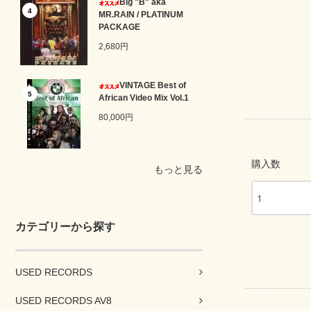
Big "B" aka
4
MR.RAIN / PLATINUM
PACKAGE
2,680円
VINTAGE Best of
5
African Video Mix Vol.1
80,000円
購入数
もっと見る
カテゴリーから探す
USED RECORDS
USED RECORDS AV8