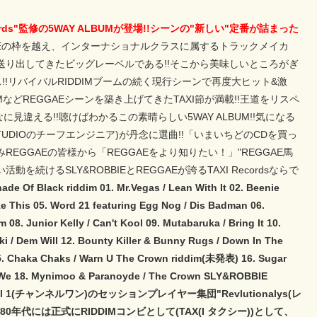
ords"監修の5WAY ALBUMが登場!!シーンの"新しい"定番が詰まった
!REGGAEの枠を越え、インターナショナルクラスに属するトラックメイカ
IMを送り出してきたビッグレーベルである!!そこから美味しいところがぎ
リース!!リバイバルRIDDIMブームの続く現行シーンで再度大ヒット&激
ss"RIDDIMなどREGGAEシーンを築き上げてきたTAXI節が満載!!王道をリスペ
違える!!聴けばわかるこの素晴らしい5WAY ALBUM!!気になる
NEPOP STUDIOのチーフエンジニア)が丹念に選曲!!「いまいちどのCDを買っ
GGAEの皆様から「REGGAEをより知りたい！」"REGGAE馬
続けるSLY&ROBBIEとREGGAEが誇るTAXI Recordsならで
de Of Black riddim 01. Mr.Vegas / Lean With It 02. Beenie
ke This 05. Word 21 featuring Egg Nog / Dis Badman 06.
. Junior Kelly / Can't Kool 09. Mutabaruka / Bring It 10.
em Will 12. Bounty Killer & Bunny Rugs / Down In The
n 15. Chaka Chaks / Warn U The Crown riddim(未発表) 16. Sugar
op We 18. Mynimoo & Paranoyde / The Crown SLY&ROBBIE
 1(チャンネルワン)のセッションプレイヤー集団"Revlutionalys(レ
には正式にRIDDIMコンビとして(TAX(I タクシー))として、