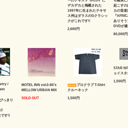
ーのテキスト"G-LUV"に
ら確実に
デカデカと掲載された
起こすの
1997年に生まれたテキサ
カの音楽
ス州はダラスのGクラシッ
『AFRIC
クがこれです!!
ありそう
DVDが遂
2,680円
80,000円
STAR 
ェイスタ
1,500円
etry /
MOTEL INN vol.0-80’s
プロクラブ T-Shirt
nam
MELLOW URBAN MIX
クルーネック
SOLD OUT
1,500円
びっきり
ST
生です!!