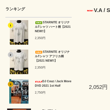
ランキング
V.A /
STARNITE オリジナ
1
ルTシャツ ハート柄【2021
NEW!!】
2,350円
STARNITE オリジナ
2
ルTシャツ アフリカ柄
【2021 NEW!!】
2,350円
DJ Couz / Jack Move
3
DVD 2021 1st Half
2,052円
2,750円