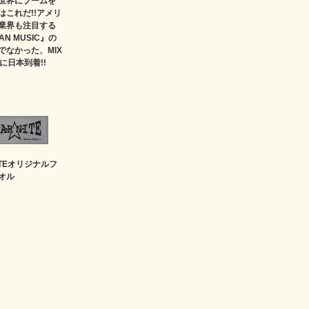
世界にブームを
はこれだ!!アメリ
業界も注目する
AN MUSIC』の
でなかった、MIX
に日本到着!!
NITEオリジナルフ
オル