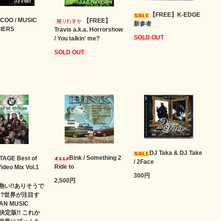
【FREE】K-EDGE
 COO / MUSIC
【FREE】
新参者
IERS
Travis a.k.a. Horrorshow
SOLD OUT
/ You talkin' me?
SOLD OUT
DJ Taka & DJ Take
Bink / Something 2
TAGE Best of
/ 2Face
Ride to
ideo Mix Vol.1
300円
2,500円
熱い!!ありそうで
!?世界が注目す
AN MUSIC
の決定版!! これか