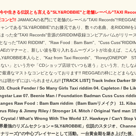
今や生きる伝説とも言える"SLY&ROBBIE"と老舗レーベル"TAXI Rec
コンピ!!
JAMAICAの名門にて老舗のレーベル"TAXI Records"!
ャンである"SLY&ROBBIE"のお膝元であり、数々の名曲、名RIDD
った全"TAXI Records"音源の5RIDDIM収録コンピアルバムがリ
なった"TAXI RIDDIM"、"Raw Food : Bam Bam"、"Cuss Cu
GAEのマナーと、新しい波を取り入れるムーヴメントが出会えば、こんなに見
&ROBBIE本人らと、"Kaz from Taxi Records"、"Rorey(O
ない」という方や「CDショップ店頭でいつも迷う」という方、たしなみRE
最適なマストなコンピとなっております!! REGGAEの枠にとどまらない活動を
これは聴かずにはいられませんね!!
[TRACK LIST] Track Index Darker Sha
03. Chuck Fender / So Many Girls Taxi riddim 04. Capleton / Be Li
ngstar Law 07. Beenie Man / Foundation Badman Cuss Cuss riddim 08
hanges Raw Food：Bam Bam riddim（Bam Bamリメイク） 11. Kibaki / D
rrus Riley & Jimmy Riley / Stronger 14. Mitch / Original Yard ma
Crystal / What’s Wrong With The World 17. Hawkeye / Can't St
「世界最強のリズムセクション＝SLY&ROBBIE」伝説のスタジオ、Channel
ナリーズ)"の中心プレイヤーとして活動。一台黄金期を築き上げた後、80年代