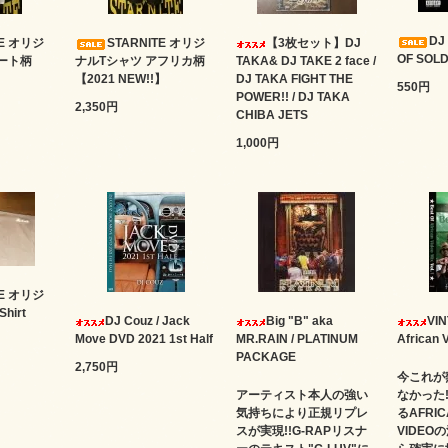
DJ
TE オリジ
STARNITE オリジ
【3枚セット】DJ
OF SOLD
ート柄
ナルTシャツ アフリカ柄
TAKA& DJ TAKE 2 face /
】
【2021 NEW!!】
DJ TAKA FIGHT THE
550円
POWER!! / DJ TAKA
2,350円
CHIBA JETS
1,000円
TE オリジ
hirt
DJ Couz / Jack
Big "B" aka
VIN
Move DVD 2021 1st Half
MR.RAIN / PLATINUM
African V
PACKAGE
2,750円
今これが
アーティスト本人の強い
なかった
気持ちにより正規リプレ
るAFRIC
スが実現!!G-RAPリスナ
VIDEO