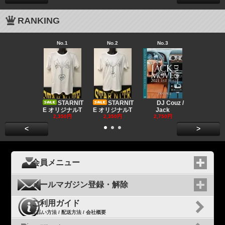
RANKING
No.1
No.2
No.3
No.4
Big "B
a MR.
STARNIT
STARNIT
DJ Couz /
2,680円
E オリジナルT
E オリジナルT
Jack
2,350円
2,350円
2,750円
<
>
会員メニュー
メールマガジン登録・解除
ご利用ガイド
支払い方法 / 配送方法 / 会社概要