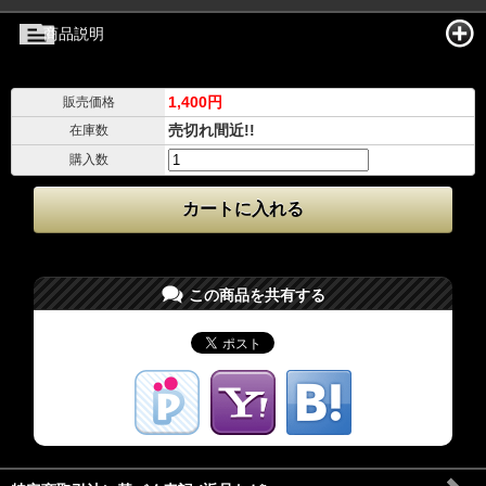
商品説明
1,400円
販売価格
売切れ間近!!
在庫数
購入数
この商品を共有する