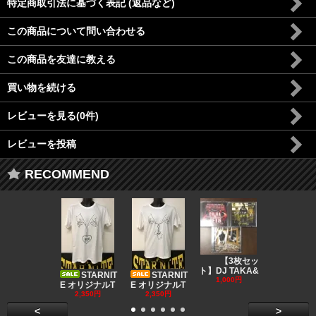
特定商取引法に基づく表記 (返品など)
この商品について問い合わせる
この商品を友達に教える
買い物を続ける
レビューを見る(0件)
レビューを投稿
RECOMMEND
DJ CO
【3枚セッ
MUSIC
ト】DJ TAKA&
STARNIT
STARNIT
550円
1,000円
E オリジナルT
E オリジナルT
2,350円
2,350円
<
>