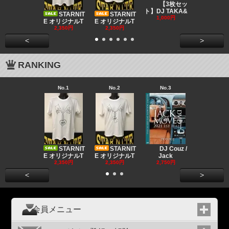
DJ CO
【3枚セッ
MUSIC
ト】DJ TAKA&
STARNIT
STARNIT
550円
1,000円
E オリジナルT
E オリジナルT
2,350円
2,350円
<
>
RANKING
No.1
No.2
No.3
No.4
Big "B
a MR.
STARNIT
STARNIT
DJ Couz /
2,680円
E オリジナルT
E オリジナルT
Jack
2,350円
2,350円
2,750円
<
>
会員メニュー