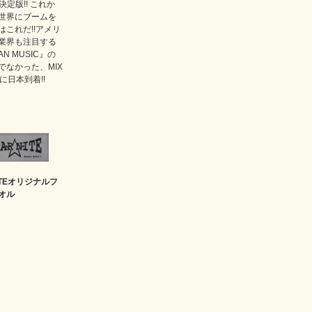
の決定版!! これか
世界にブームを
はこれだ!!アメリ
業界も注目する
AN MUSIC』の
でなかった、MIX
に日本到着!!
NITEオリジナルフ
オル