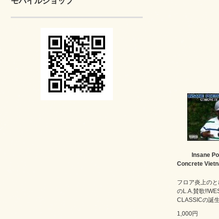
モバイルショップ
Insane Po
Concrete Viet
フロア炎上のと
のL.A.賛歌!!WE
CLASSICの誕生
1,000円