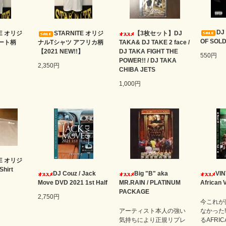
DJ
TE オリジ
STARNITE オリジ
【3枚セット】DJ
OF SOLD
ート柄
ナルTシャツ アフリカ柄
TAKA& DJ TAKE 2 face /
】
【2021 NEW!!】
DJ TAKA FIGHT THE
550円
POWER!! / DJ TAKA
2,350円
CHIBA JETS
1,000円
TE オリジ
hirt
DJ Couz / Jack
Big "B" aka
VIN
Move DVD 2021 1st Half
MR.RAIN / PLATINUM
African V
PACKAGE
2,750円
今これが
アーティスト本人の強い
なかった
気持ちにより正規リプレ
るAFRIC