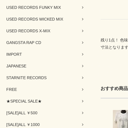
USED RECORDS FUNKY MIX
USED RECORDS WICKED MIX
USED RECORDS X-MIX
残り1点！ 色味
GANGSTA RAP CD
寸法となりま
IMPORT
JAPANESE
STARNITE RECORDS
おすすめ商品
FREE
★SPECIAL SALE★
[SALE]ALL ￥500
[SALE]ALL ￥1000