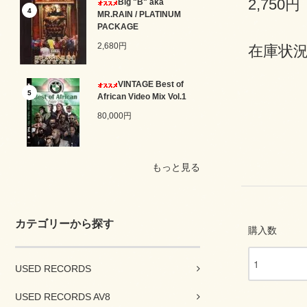
2,750円
Big "B" aka
4
MR.RAIN / PLATINUM
PACKAGE
2,680円
在庫状況
VINTAGE Best of
5
African Video Mix Vol.1
80,000円
もっと見る
カテゴリーから探す
購入数
USED RECORDS
USED RECORDS AV8