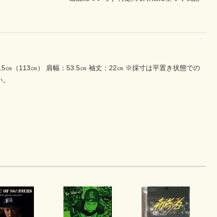
5㎝（113㎝） 肩幅：53.5㎝ 袖丈：22㎝ ※採寸は平置き状態での
い。