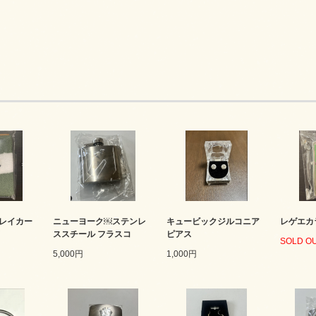
レイカー
ニューヨーク￼ステンレ
キュービックジルコニア
レゲエカ
ド
ススチール フラスコ
ピアス
SOLD O
5,000円
1,000円