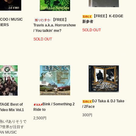
【FREE】K-EDGE
 COO / MUSIC
【FREE】
新参者
IERS
Travis a.k.a. Horrorshow
SOLD OUT
/ You talkin' me?
SOLD OUT
DJ Taka & DJ Take
Bink / Something 2
TAGE Best of
/ 2Face
Ride to
ideo Mix Vol.1
300円
2,500円
熱い!!ありそうで
!?世界が注目す
AN MUSIC