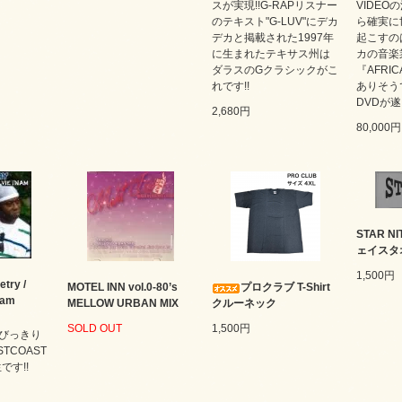
スが実現!!G-RAPリスナー
VIDEO
のテキスト"G-LUV"にデカ
ら確実に
デカと掲載された1997年
起こすの
に生まれたテキサス州は
カの音楽
ダラスのGクラシックがこ
『AFRIC
れです!!
ありそう
DVDが遂
2,680円
80,000円
STAR 
ェイスタ
1,500円
etry /
MOTEL INN vol.0-80’s
プロクラブ T-Shirt
nam
MELLOW URBAN MIX
クルーネック
SOLD OUT
1,500円
びっきり
STCOAST
です!!