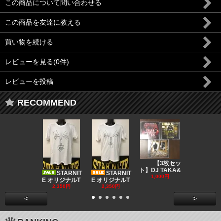
この商品について問い合わせる
この商品を友達に教える
買い物を続ける
レビューを見る(0件)
レビューを投稿
RECOMMEND
DJ CO
【3枚セッ
MUSIC
ト】DJ TAKA&
STARNIT
STARNIT
550円
1,000円
E オリジナルT
E オリジナルT
2,350円
2,350円
<
>