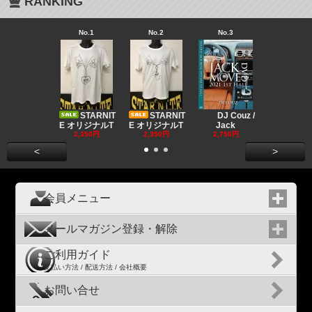
RANKING
No.1
No.2
No.3
No.4
Big "B
a MR.
STARNIT
STARNIT
DJ Couz /
2,680円
E オリジナルT
E オリジナルT
Jack
2,350円
2,350円
2,750円
<
>
会員メニュー
メールマガジン登録・解除
ご利用ガイド
支払い方法 / 配送方法 / 会社概要
お問い合せ