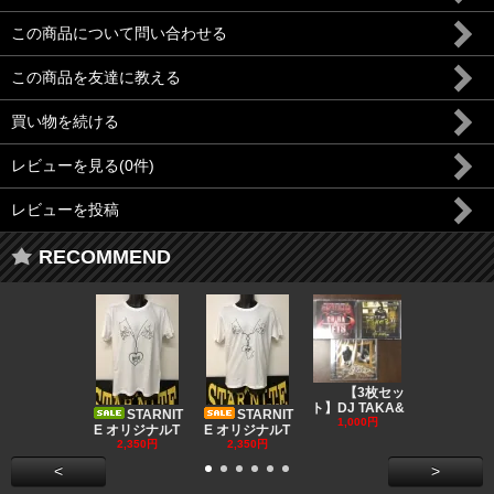
この商品について問い合わせる
この商品を友達に教える
買い物を続ける
レビューを見る(0件)
レビューを投稿
RECOMMEND
DJ CO
【3枚セッ
MUSIC
ト】DJ TAKA&
STARNIT
STARNIT
550円
1,000円
E オリジナルT
E オリジナルT
2,350円
2,350円
<
>