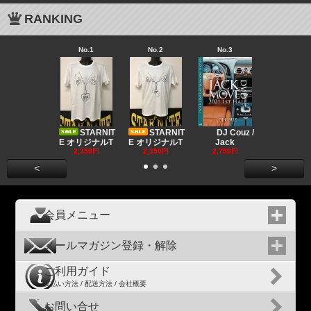
RANKING
No.1
No.2
No.3
No.4
Big "B
a MR.
STARNIT
STARNIT
DJ Couz /
2,680円
E オリジナルT
E オリジナルT
Jack
2,350円
2,350円
2,750円
<
>
会員メニュー
メールマガジン登録・解除
ご利用ガイド
支払い方法 / 配送方法 / 会社概要
お問い合せ