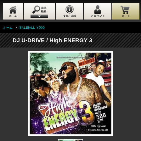
ホーム
>
[SALE]ALL ￥500
DJ U-DRIVE / High ENERGY 3