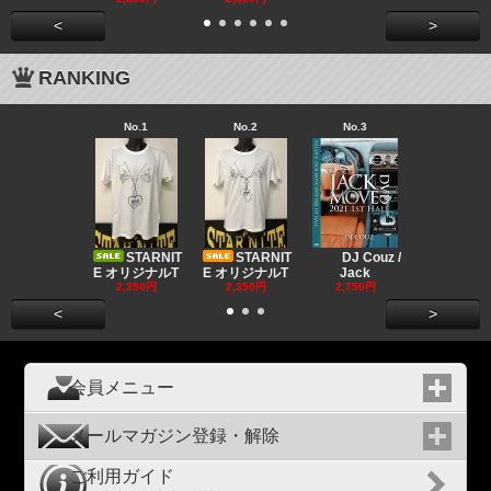
<
>
RANKING
No.1
No.2
No.3
No.4
Big "B
a MR.
STARNIT
STARNIT
DJ Couz /
2,680円
E オリジナルT
E オリジナルT
Jack
2,350円
2,350円
2,750円
<
>
会員メニュー
メールマガジン登録・解除
ご利用ガイド