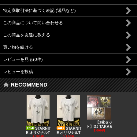
特定商取引法に基づく表記 (返品など)
この商品について問い合わせる
この商品を友達に教える
買い物を続ける
レビューを見る(0件)
レビューを投稿
RECOMMEND
DJ CO
【3枚セッ
MUSIC
ト】DJ TAKA&
STARNIT
STARNIT
550円
1,000円
E オリジナルT
E オリジナルT
2,350円
2,350円