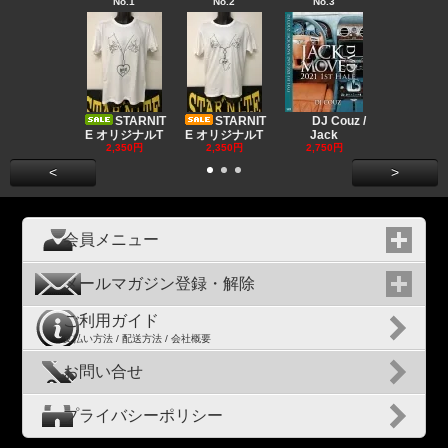
No.1
No.2
No.3
No.4
Big "B
a MR.
STARNIT
STARNIT
DJ Couz /
2,680円
E オリジナルT
E オリジナルT
Jack
2,350円
2,350円
2,750円
<
>
会員メニュー
メールマガジン登録・解除
ご利用ガイド
支払い方法 / 配送方法 / 会社概要
お問い合せ
プライバシーポリシー