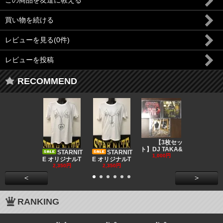
この商品を友達に教える
買い物を続ける
レビューを見る(0件)
レビューを投稿
RECOMMEND
DJ CO
【3枚セッ
MUSIC
ト】DJ TAKA&
STARNIT
STARNIT
550円
1,000円
E オリジナルT
E オリジナルT
2,350円
2,350円
<
>
RANKING