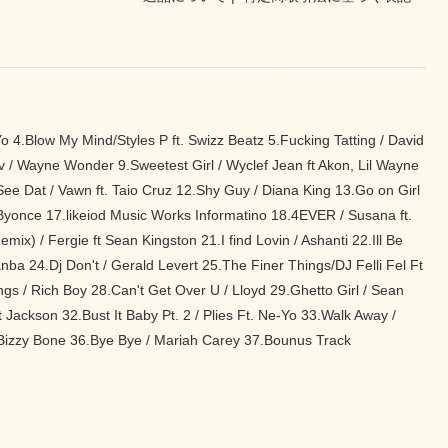
Yo 4.Blow My Mind/Styles P ft. Swizz Beatz 5.Fucking Tatting / David
iev / Wayne Wonder 9.Sweetest Girl / Wyclef Jean ft Akon, Lil Wayne
e Dat / Vawn ft. Taio Cruz 12.Shy Guy / Diana King 13.Go on Girl
 Byonce 17.likeiod Music Works Informatino 18.4EVER / Susana ft.
mix) / Fergie ft Sean Kingston 21.I find Lovin / Ashanti 22.Ill Be
ba 24.Dj Don't / Gerald Levert 25.The Finer Things/DJ Felli Fel Ft
/ Rich Boy 28.Can't Get Over U / Lloyd 29.Ghetto Girl / Sean
ackson 32.Bust It Baby Pt. 2 / Plies Ft. Ne-Yo 33.Walk Away /
 Bizzy Bone 36.Bye Bye / Mariah Carey 37.Bounus Track