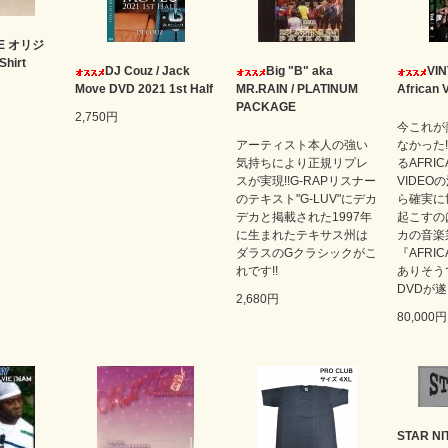
TE オリジ
hirt
DJ Couz / Jack
Big "B" aka
VIN
Move DVD 2021 1st Half
MR.RAIN / PLATINUM
African V
PACKAGE
2,750円
今これが
アーティスト本人の強い
なかった
気持ちにより正規リプレ
るAFRIC
スが実現!!G-RAPリスナー
VIDEO
のテキスト"G-LUV"にデカ
ら確実に
デカと掲載された1997年
起こすの
に生まれたテキサス州は
カの音楽
ダラスのGクラシックがこ
『AFRIC
れです!!
ありそう
DVDが遂
2,680円
80,000円
STAR 