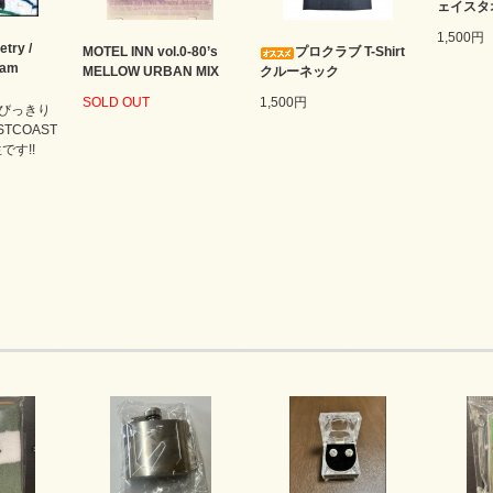
ェイスタ
1,500円
etry /
MOTEL INN vol.0-80’s
プロクラブ T-Shirt
nam
MELLOW URBAN MIX
クルーネック
SOLD OUT
1,500円
びっきり
STCOAST
です!!