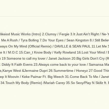
keiod Music Works (Intro) 2.Clumsy / Fergie 3.It Just Ain't Right / Ne-
 Me A Rush / Tyra Bolling 7.Do Your Eyes / Sean Kingston 8.I Still Bel
ways On My Mind (Official Remix) / DAVILLE & SEAN PAUL 11.Let Me Se
ike It / M.O.C 15.Can_t Know Body / Kelly Rowland 16.Lost Your Mind /
Jon 19.Someone to call my lover / Janet Jackson 20.Big Girls Don't Cry (Re
P. Diddy ft Faith Evens 23.Always come back to your love / Samansa Man
,Kanye West &Jermaine Dupri 26.Summertime / Honeyz 27.Good Things 
ep It Moovin / Keke Paimar Ft. Big Meech 31.Come Back To Me / Janet J
34.Touch My Body (Remix) /Mariah Carey 35.So Sexy/Play N Skillz ft.