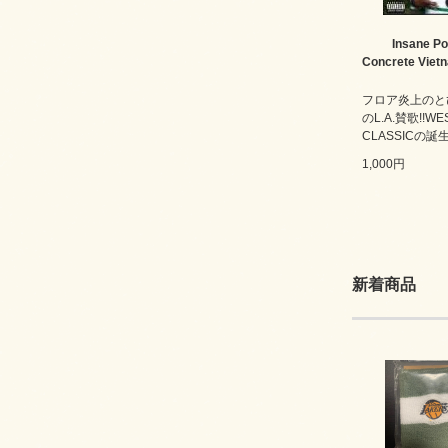
Insane Po
Concrete Viet
フロア炎上のと
のL.A.賛歌!!WE
CLASSICの誕生
1,000円
新着商品