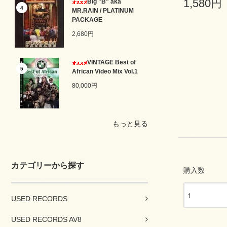
1,580円
Big "B" aka
4
MR.RAIN / PLATINUM
PACKAGE
2,680円
VINTAGE Best of
5
African Video Mix Vol.1
80,000円
もっと見る
カテゴリーから探す
購入数
USED RECORDS
USED RECORDS AV8