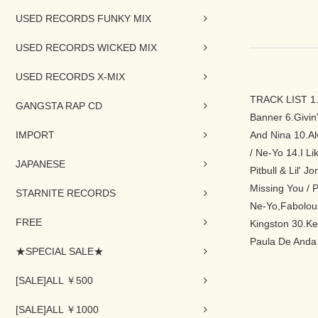
USED RECORDS FUNKY MIX
USED RECORDS WICKED MIX
USED RECORDS X-MIX
TRACK LIST 1.li
GANGSTA RAP CD
Banner 6.Givin'
IMPORT
And Nina 10.Al
/ Ne-Yo 14.I L
JAPANESE
Pitbull & Lil' 
Missing You / 
STARNITE RECORDS
Ne-Yo,Fabolous
FREE
Kingston 30.Ke
Paula De Anda 
★SPECIAL SALE★
[SALE]ALL ￥500
[SALE]ALL ￥1000