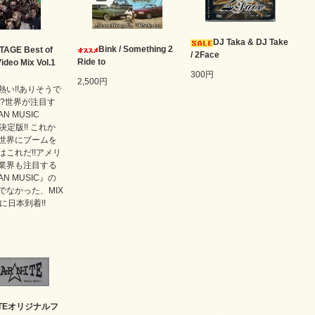
DJ Taka & DJ Take
Bink / Something 2
TAGE Best of
/ 2Face
Ride to
ideo Mix Vol.1
300円
2,500円
熱い!!ありそうで
!?世界が注目す
AN MUSIC
の決定版!! これか
世界にブームを
はこれだ!!アメリ
業界も注目する
AN MUSIC』の
でなかった、MIX
に日本到着!!
NITEオリジナルフ