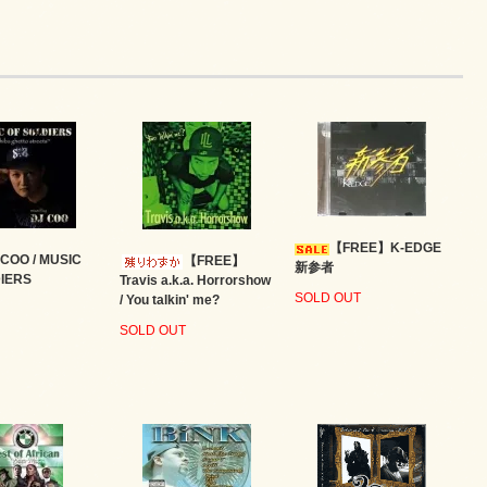
【FREE】K-EDGE
 COO / MUSIC
【FREE】
新参者
IERS
Travis a.k.a. Horrorshow
SOLD OUT
/ You talkin' me?
SOLD OUT