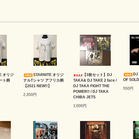
DJ
TE オリジ
STARNITE オリジ
【3枚セット】DJ
OF SOLD
ート柄
ナルTシャツ アフリカ柄
TAKA& DJ TAKE 2 face /
】
【2021 NEW!!】
DJ TAKA FIGHT THE
550円
POWER!! / DJ TAKA
2,350円
CHIBA JETS
1,000円