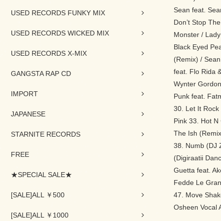
Sean feat. Sean
USED RECORDS FUNKY MIX
Don’t Stop The
USED RECORDS WICKED MIX
Monster / Lady
Black Eyed Pe
USED RECORDS X-MIX
(Remix) / Sean 
feat. Flo Rida 
GANGSTA RAP CD
Wynter Gordon 
IMPORT
Punk feat. Fat
30. Let It Rock
JAPANESE
Pink 33. Hot N 
The Ish (Remix)
STARNITE RECORDS
38. Numb (DJ Z
FREE
(Digiraatii Da
Guetta feat. A
★SPECIAL SALE★
Fedde Le Grand
[SALE]ALL ￥500
47. Move Shake
Osheen Vocal A
[SALE]ALL ￥1000