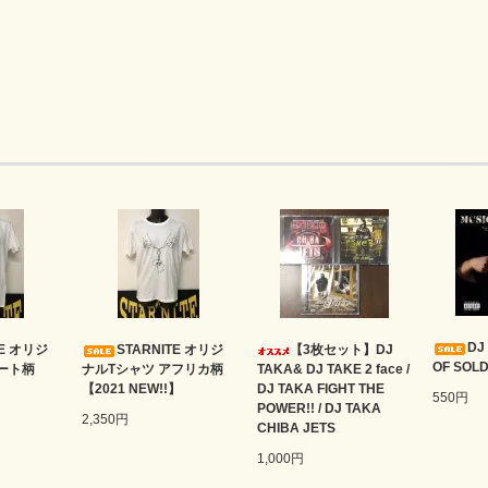
DJ
TE オリジ
STARNITE オリジ
【3枚セット】DJ
OF SOLD
ート柄
ナルTシャツ アフリカ柄
TAKA& DJ TAKE 2 face /
】
【2021 NEW!!】
DJ TAKA FIGHT THE
550円
POWER!! / DJ TAKA
2,350円
CHIBA JETS
1,000円