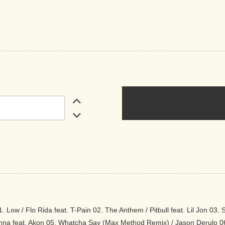
Low / Flo Rida feat. T-Pain 02. The Anthem / Pitbull feat. Lil Jon 03. S
na feat. Akon 05. Whatcha Say (Max Method Remix) / Jason Derulo 06