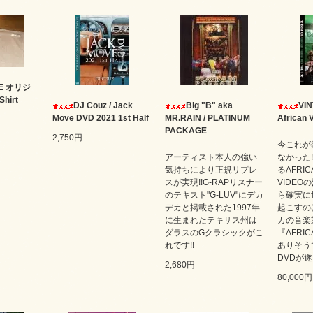
TE オリジ
hirt
DJ Couz / Jack
Big "B" aka
VIN
Move DVD 2021 1st Half
MR.RAIN / PLATINUM
African V
PACKAGE
2,750円
今これが
アーティスト本人の強い
なかった
気持ちにより正規リプレ
るAFRIC
スが実現!!G-RAPリスナー
VIDEO
のテキスト"G-LUV"にデカ
ら確実に
デカと掲載された1997年
起こすの
に生まれたテキサス州は
カの音楽
ダラスのGクラシックがこ
『AFRIC
れです!!
ありそう
DVDが遂
2,680円
80,000円