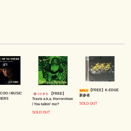
【FREE】K-EDGE
 COO / MUSIC
【FREE】
新参者
IERS
Travis a.k.a. Horrorshow
SOLD OUT
/ You talkin' me?
SOLD OUT