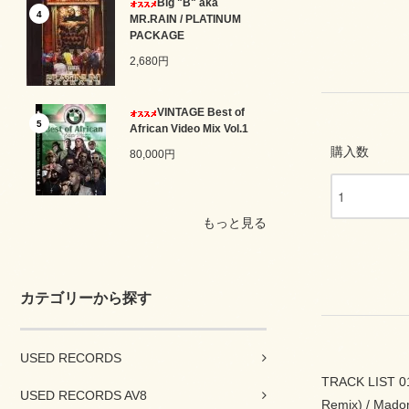
Big "B" aka
4
MR.RAIN / PLATINUM
PACKAGE
2,680円
VINTAGE Best of
5
African Video Mix Vol.1
購入数
80,000円
もっと見る
カテゴリーから探す
USED RECORDS
TRACK LIST 01. 
USED RECORDS AV8
Remix) / Madon