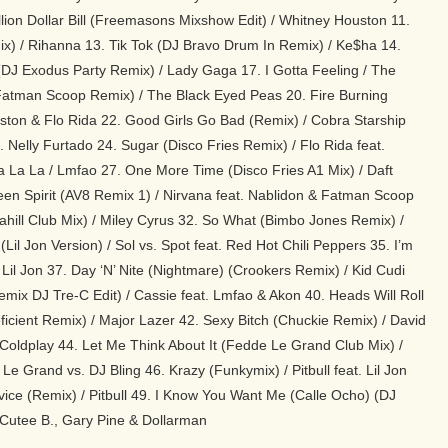
llion Dollar Bill (Freemasons Mixshow Edit) / Whitney Houston 11.
x) / Rihanna 13. Tik Tok (DJ Bravo Drum In Remix) / Ke$ha 14.
J Exodus Party Remix) / Lady Gaga 17. I Gotta Feeling / The
atman Scoop Remix) / The Black Eyed Peas 20. Fire Burning
ingston & Flo Rida 22. Good Girls Go Bad (Remix) / Cobra Starship
 Nelly Furtado 24. Sugar (Disco Fries Remix) / Flo Rida feat.
a La La / Lmfao 27. One More Time (Disco Fries A1 Mix) / Daft
een Spirit (AV8 Remix 1) / Nirvana feat. Nablidon & Fatman Scoop
(Cahill Club Mix) / Miley Cyrus 32. So What (Bimbo Jones Remix) /
l Jon Version) / Sol vs. Spot feat. Red Hot Chili Peppers 35. I’m
 Lil Jon 37. Day ‘N’ Nite (Nightmare) (Crookers Remix) / Kid Cudi
mix DJ Tre-C Edit) / Cassie feat. Lmfao & Akon 40. Heads Will Roll
icient Remix) / Major Lazer 42. Sexy Bitch (Chuckie Remix) / David
Coldplay 44. Let Me Think About It (Fedde Le Grand Club Mix) /
 Grand vs. DJ Bling 46. Krazy (Funkymix) / Pitbull feat. Lil Jon
ice (Remix) / Pitbull 49. I Know You Want Me (Calle Ocho) (DJ
 Cutee B., Gary Pine & Dollarman