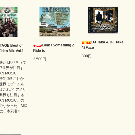
DJ Taka & DJ Take
Bink / Something 2
TAGE Best of
/ 2Face
Ride to
ideo Mix Vol.1
300円
2,500円
熱い!!ありそうで
!?世界が注目す
AN MUSIC
の決定版!! これか
世界にブームを
はこれだ!!アメリ
業界も注目する
AN MUSIC』の
でなかった、MIX
に日本到着!!