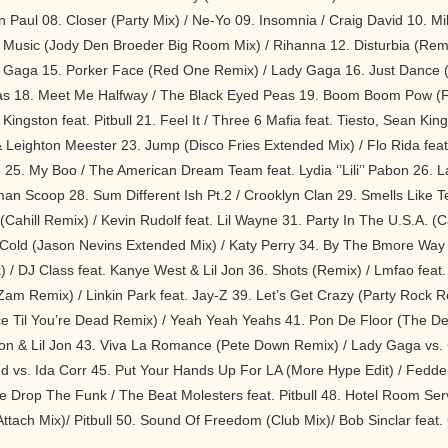
 Paul 08. Closer (Party Mix) / Ne-Yo 09. Insomnia / Craig David 10. Mi
 Music (Jody Den Broeder Big Room Mix) / Rihanna 12. Disturbia (Remi
 Gaga 15. Porker Face (Red One Remix) / Lady Gaga 16. Just Dance (D
as 18. Meet Me Halfway / The Black Eyed Peas 19. Boom Boom Pow (F
Kingston feat. Pitbull 21. Feel It / Three 6 Mafia feat. Tiesto, Sean K
& Leighton Meester 23. Jump (Disco Fries Extended Mix) / Flo Rida feat.
25. My Boo / The American Dream Team feat. Lydia ‘’Lili’’ Pabon 26. L
man Scoop 28. Sum Different Ish Pt.2 / Crooklyn Clan 29. Smells Like T
 (Cahill Remix) / Kevin Rudolf feat. Lil Wayne 31. Party In The U.S.A. 
Cold (Jason Nevins Extended Mix) / Katy Perry 34. By The Bmore Way (Li
 / DJ Class feat. Kanye West & Lil Jon 36. Shots (Remix) / Lmfao feat.
am Remix) / Linkin Park feat. Jay-Z 39. Let’s Get Crazy (Party Rock Re
nce Til You’re Dead Remix) / Yeah Yeah Yeahs 41. Pon De Floor (The Def
kon & Lil Jon 43. Viva La Romance (Pete Down Remix) / Lady Gaga vs. 
 vs. Ida Corr 45. Put Your Hands Up For LA (More Hype Edit) / Fedde Le
 Drop The Funk / The Beat Molesters feat. Pitbull 48. Hotel Room Serv
ttach Mix)/ Pitbull 50. Sound Of Freedom (Club Mix)/ Bob Sinclar feat.