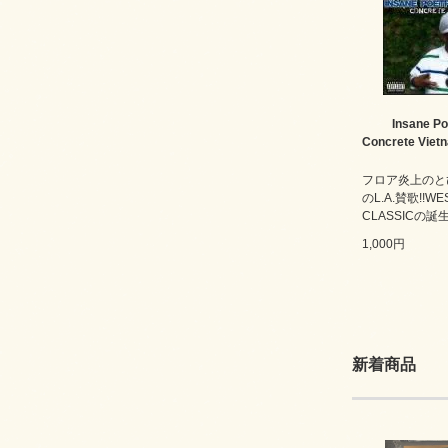
Insane Po
Concrete Viet
フロア炎上のと
のL.A.賛歌!!WE
CLASSICの誕生
1,000円
新着商品