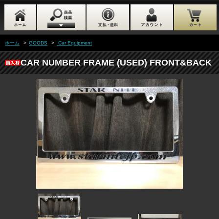
ホーム
>
GOODS
>
Car Equipment
CAR NUMBER FRAME (USED) FRONT&BACK