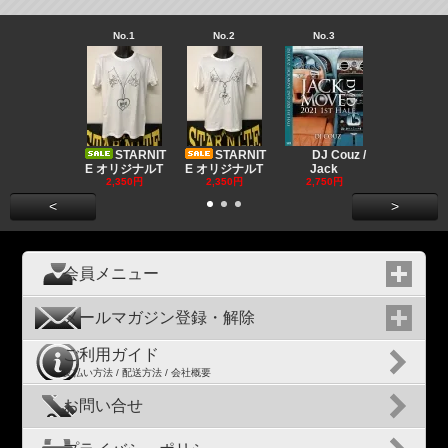
No.1
No.2
No.3
No.4
Big "B
a MR.
STARNIT
STARNIT
DJ Couz /
2,680円
E オリジナルT
E オリジナルT
Jack
2,350円
2,350円
2,750円
<
>
会員メニュー
メールマガジン登録・解除
ご利用ガイド
支払い方法 / 配送方法 / 会社概要
お問い合せ