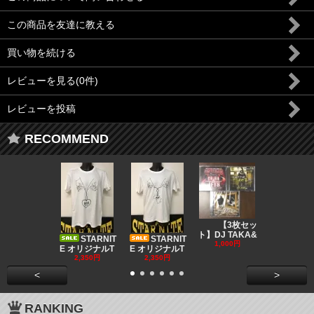
この商品を友達に教える
買い物を続ける
レビューを見る(0件)
レビューを投稿
RECOMMEND
DJ CO
【3枚セッ
MUSIC
ト】DJ TAKA&
STARNIT
STARNIT
550円
1,000円
E オリジナルT
E オリジナルT
2,350円
2,350円
<
>
RANKING