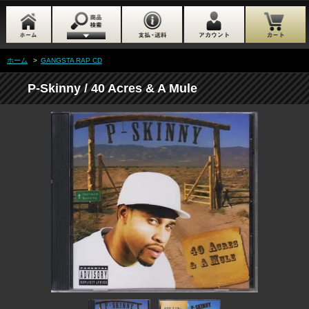
ホーム
>
GANGSTA RAP CD
P-Skinny / 40 Acres & A Mule