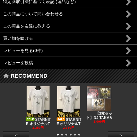
特定商取引法に基づく表記 (返品など)
この商品について問い合わせる
この商品を友達に教える
買い物を続ける
レビューを見る(0件)
レビューを投稿
RECOMMEND
DJ CO
【3枚セッ
MUSIC
ト】DJ TAKA&
STARNIT
STARNIT
550円
1,000円
E オリジナルT
E オリジナルT
2,350円
2,350円
<
>