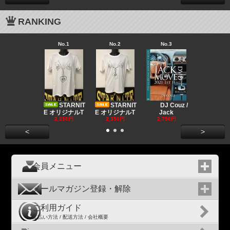
RANKING
No.1
No.2
No.3
No.4
Big "B
a MR.
STARNIT
STARNIT
DJ Couz /
2,680円
E オリジナルT
E オリジナルT
Jack
2,350円
2,350円
2,750円
<
>
会員メニュー
メールマガジン登録・解除
ご利用ガイド
支払い方法 / 配送方法 / 会社概要