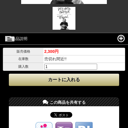
商品説明
2,300円
販売価格
売切れ間近!!
在庫数
購入数
この商品を共有する