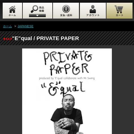
ホーム
>
JAPANESE
"E"qual / PRIVATE PAPER