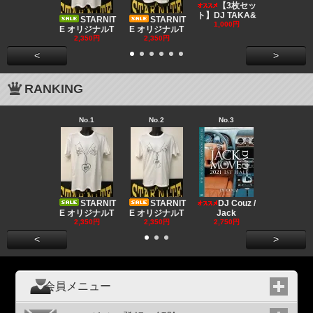
DJ CO
【3枚セッ
MUSIC
ト】DJ TAKA&
STARNIT
STARNIT
550円
1,000円
E オリジナルT
E オリジナルT
2,350円
2,350円
<
>
RANKING
No.1
No.2
No.3
No.4
Big "B
a MR.
STARNIT
STARNIT
DJ Couz /
2,680円
E オリジナルT
E オリジナルT
Jack
2,350円
2,350円
2,750円
<
>
会員メニュー