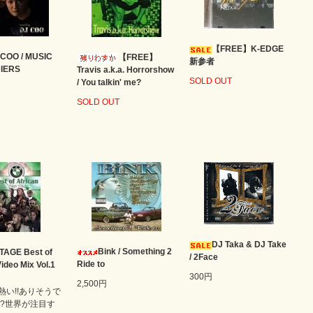
【FREE】K-EDGE
 COO / MUSIC
【FREE】
新参者
IERS
Travis a.k.a. Horrorshow
SOLD OUT
/ You talkin' me?
SOLD OUT
DJ Taka & DJ Take
Bink / Something 2
TAGE Best of
/ 2Face
Ride to
ideo Mix Vol.1
300円
2,500円
熱い!!ありそうで
!?世界が注目す