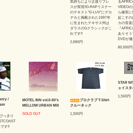
気持ちにより正規リプレ
るAFRIC
スが実現!!G-RAPリスナー
VIDEO
のテキスト"G-LUV"にデカ
ら確実に
デカと掲載された1997年
起こすの
に生まれたテキサス州は
カの音楽
ダラスのGクラシックがこ
『AFRIC
れです!!
ありそう
DVDが遂
2,680円
80,000円
STAR 
ェイスタ
1,500円
etry /
MOTEL INN vol.0-80’s
プロクラブ T-Shirt
nam
MELLOW URBAN MIX
クルーネック
SOLD OUT
1,500円
びっきり
STCOAST
です!!