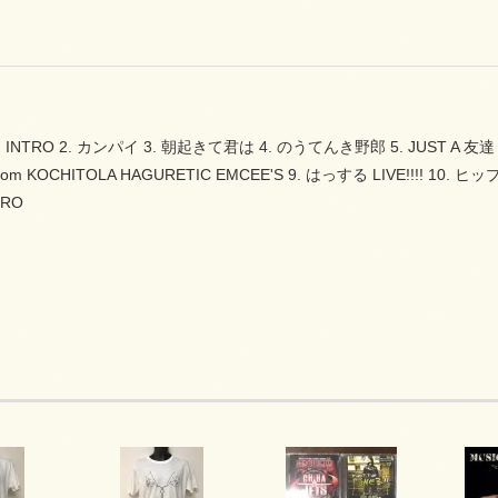
1. INTRO 2. カンパイ 3. 朝起きて君は 4. のうてんき野郎 5. JUST A 友達 6. 
rom KOCHITOLA HAGURETIC EMCEE'S 9. はっする LIVE!!!! 10. ヒ
TRO