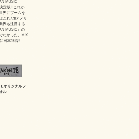
AN MUSIC
の決定版!! これか
世界にブームを
はこれだ!!アメリ
業界も注目する
AN MUSIC』の
でなかった、MIX
に日本到着!!
NITEオリジナルフ
オル