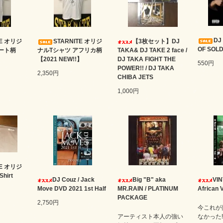
DJ
TE オリジ
STARNITE オリジ
【3枚セット】DJ
OF SOLD
ート柄
ナルTシャツ アフリカ柄
TAKA& DJ TAKE 2 face /
】
【2021 NEW!!】
DJ TAKA FIGHT THE
550円
POWER!! / DJ TAKA
2,350円
CHIBA JETS
1,000円
TE オリジ
hirt
DJ Couz / Jack
Big "B" aka
VIN
Move DVD 2021 1st Half
MR.RAIN / PLATINUM
African V
PACKAGE
2,750円
今これが
アーティスト本人の強い
なかった