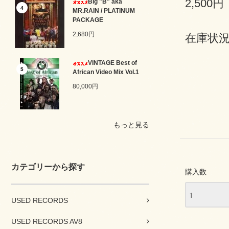
2,500円
Big "B" aka
4
MR.RAIN / PLATINUM
PACKAGE
2,680円
在庫状況 
VINTAGE Best of
5
African Video Mix Vol.1
80,000円
もっと見る
カテゴリーから探す
購入数
USED RECORDS
USED RECORDS AV8