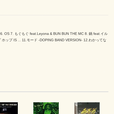
OS 7. もぐもぐ feat.Leyona & BUN BUN THE MC 8. 鍋 feat.イル
ップ ホップ IS ... 11.モード -DOPING BAND VERSION- 12.わかってな