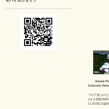
モバイルショップ
Insane Po
Concrete Viet
フロア炎上のと
のL.A.賛歌!!WE
CLASSICの誕生