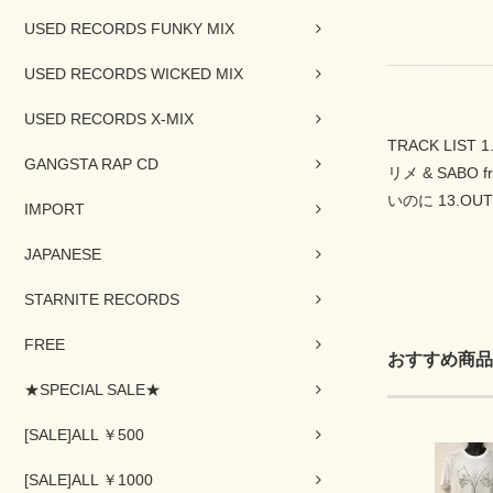
USED RECORDS FUNKY MIX
USED RECORDS WICKED MIX
USED RECORDS X-MIX
TRACK LIST 
GANGSTA RAP CD
リメ & SABO f
いのに 13.OU
IMPORT
JAPANESE
STARNITE RECORDS
FREE
おすすめ商品
★SPECIAL SALE★
[SALE]ALL ￥500
[SALE]ALL ￥1000