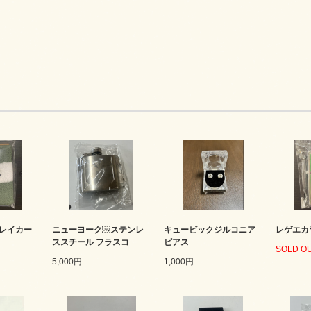
レイカー
ニューヨーク￼ステンレ
キュービックジルコニア
レゲエカ
ド
ススチール フラスコ
ピアス
SOLD O
5,000円
1,000円