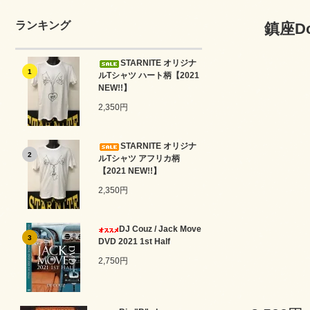
ランキング
鎮座Do
STARNITE オリジナ
1
ルTシャツ ハート柄【2021
NEW!!】
2,350円
STARNITE オリジナ
2
ルTシャツ アフリカ柄
【2021 NEW!!】
2,350円
DJ Couz / Jack Move
3
DVD 2021 1st Half
2,750円