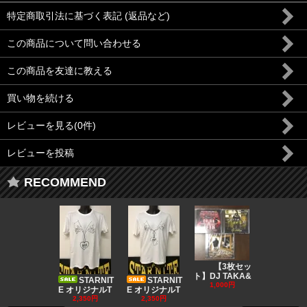
特定商取引法に基づく表記 (返品など)
この商品について問い合わせる
この商品を友達に教える
買い物を続ける
レビューを見る(0件)
レビューを投稿
RECOMMEND
DJ CO
【3枚セッ
MUSIC
ト】DJ TAKA&
STARNIT
STARNIT
550円
1,000円
E オリジナルT
E オリジナルT
2,350円
2,350円