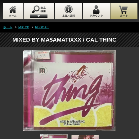
ホーム
>
MIX CD
>
REGGAE
MIXED BY MA$AMATIXXX / GAL THING