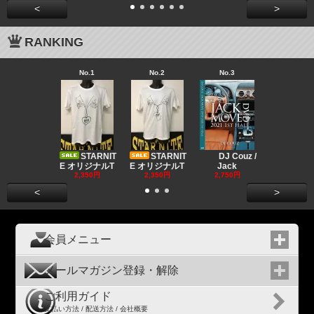
<
>
RANKING
No.1
No.2
No.3
No.4
Big "B
a MR.
STARNIT
STARNIT
DJ Couz /
2,680円
E オリジナルT
E オリジナルT
Jack
2,350円
2,350円
2,750円
<
>
会員メニュー
メールマガジン登録・解除
ご利用ガイド
支払い方法 / 配送方法 / 会社概要