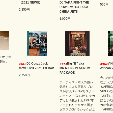
】
【2021 NEW!!】
DJ TAKA FIGHT THE
550円
POWER!! / DJ TAKA
2,350円
CHIBA JETS
1,000円
TE オリジ
hirt
DJ Couz / Jack
Big "B" aka
VIN
Move DVD 2021 1st Half
MR.RAIN / PLATINUM
African V
PACKAGE
2,750円
今これが
アーティスト本人の強い
なかった
気持ちにより正規リプレ
るAFRIC
スが実現!!G-RAPリスナー
VIDEO
のテキスト"G-LUV"にデカ
ら確実に
デカと掲載された1997年
起こすの
に生まれたテキサス州は
カの音楽
ダラスのGクラシックがこ
『AFRIC