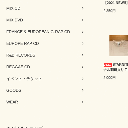
【2021 NEW!!
MIX CD
2,350円
MIX DVD
FRANCE & EUROPEAN G-RAP CD
EUROPE RAP CD
R&B RECORDS
STARNI
REGGAE CD
ナル刺繡入り T-S
2,000円
イベント・チケット
GOODS
WEAR