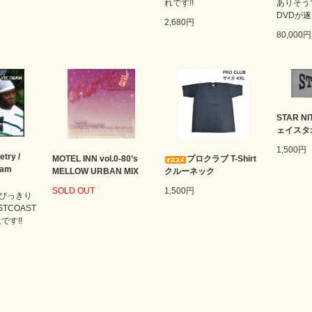
れです!!
ありそう
DVDが遂
2,680円
80,000円
STAR 
ェイスタ
1,500円
etry /
MOTEL INN vol.0-80’s
プロクラブ T-Shirt
nam
MELLOW URBAN MIX
クルーネック
SOLD OUT
1,500円
びっきり
STCOAST
です!!