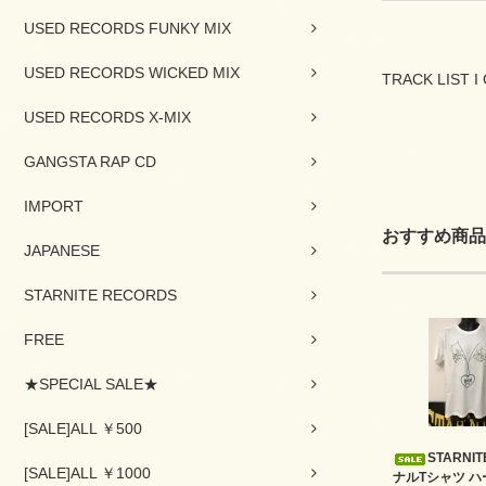
USED RECORDS FUNKY MIX
USED RECORDS WICKED MIX
TRACK LIST I C
USED RECORDS X-MIX
GANGSTA RAP CD
IMPORT
おすすめ商品
JAPANESE
STARNITE RECORDS
FREE
★SPECIAL SALE★
[SALE]ALL ￥500
STARNI
[SALE]ALL ￥1000
ナルTシャツ ハ