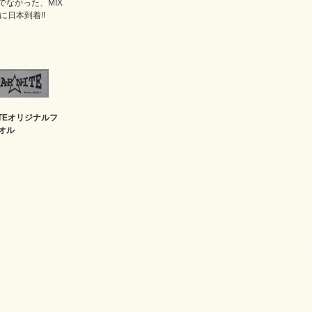
でなかった、MIX
に日本到着!!
NITEオリジナルフ
オル