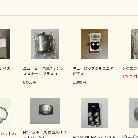
レイカー
ニューヨーク￼ステンレ
キュービックジルコニア
レゲエカ
ド
ススチール フラスコ
ピアス
SOLD O
5,000円
1,000円
NYヤンキース ロゴ入りベ
レット ハ
LAロゴ
ROCA WEAR ラインスト