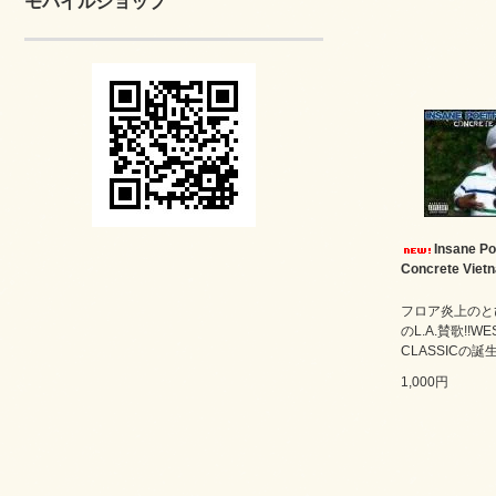
モバイルショップ
Insane Po
Concrete Viet
フロア炎上のと
のL.A.賛歌!!WE
CLASSICの誕生
1,000円