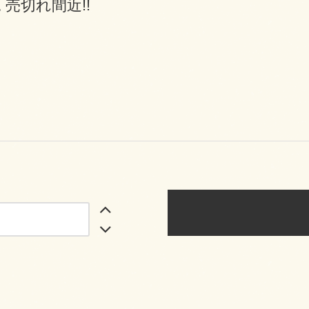
 売切れ間近!!