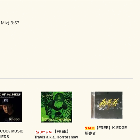
 Mix) 3:57
【FREE】K-EDGE
 COO / MUSIC
【FREE】
新参者
IERS
Travis a.k.a. Horrorshow