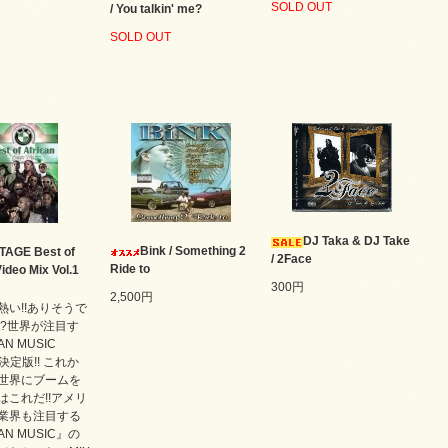
SOLD OUT
/ You talkin' me?
SOLD OUT
DJ Taka & DJ Take
Bink / Something 2
TAGE Best of
/ 2Face
Ride to
ideo Mix Vol.1
300円
2,500円
熱い!!ありそうで
!?世界が注目す
AN MUSIC
の決定版!! これか
世界にブームを
はこれだ!!アメリ
業界も注目する
AN MUSIC』の