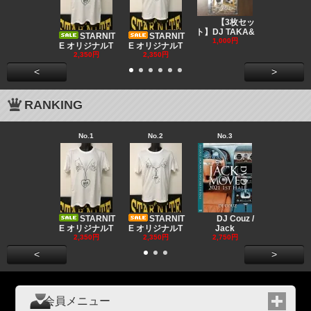
DJ CO
【3枚セッ
MUSIC
ト】DJ TAKA&
STARNIT
STARNIT
550円
1,000円
E オリジナルT
E オリジナルT
2,350円
2,350円
<
>
RANKING
No.1
No.2
No.3
No.4
Big "B
a MR.
STARNIT
STARNIT
DJ Couz /
2,680円
E オリジナルT
E オリジナルT
Jack
2,350円
2,350円
2,750円
<
>
会員メニュー