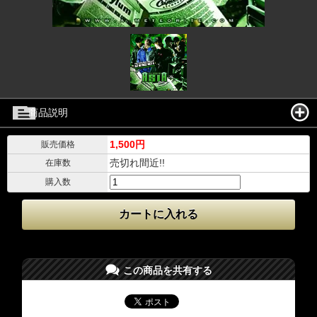
商品説明
1,500円
販売価格
売切れ間近!!
在庫数
購入数
この商品を共有する