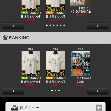
DJ CO
【3枚セッ
MUSIC
ト】DJ TAKA&
STARNIT
STARNIT
550円
1,000円
E オリジナルT
E オリジナルT
2,350円
2,350円
<
>
RANKING
No.1
No.2
No.3
No.4
Big "B
a MR.
STARNIT
STARNIT
DJ Couz /
2,680円
E オリジナルT
E オリジナルT
Jack
2,350円
2,350円
2,750円
<
>
会員メニュー