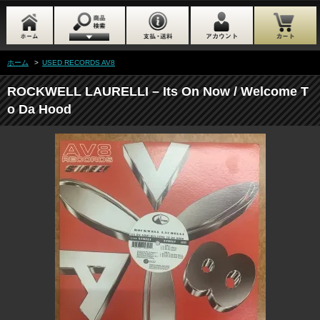
ホーム
>
USED RECORDS AV8
ROCKWELL LAURELLI – Its On Now / Welcome T
o Da Hood