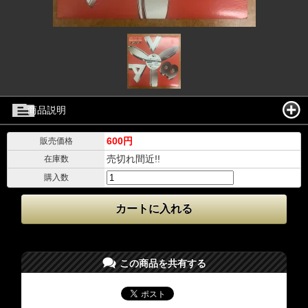
商品説明
600円
販売価格
売切れ間近!!
在庫数
購入数
この商品を共有する