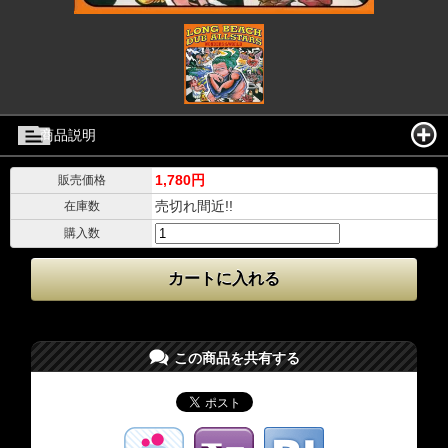
商品説明
1,780円
販売価格
売切れ間近!!
在庫数
購入数
この商品を共有する