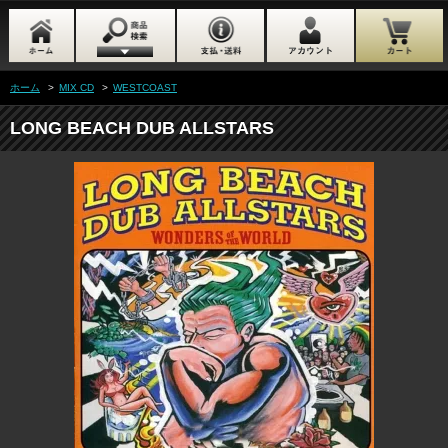
ホーム
>
MIX CD
>
WESTCOAST
LONG BEACH DUB ALLSTARS