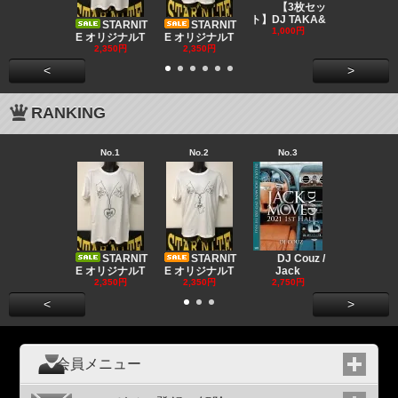
DJ CO
【3枚セッ
MUSIC
ト】DJ TAKA&
STARNIT
STARNIT
550円
1,000円
E オリジナルT
E オリジナルT
2,350円
2,350円
<
>
RANKING
No.1
No.2
No.3
No.4
Big "B
a MR.
STARNIT
STARNIT
DJ Couz /
2,680円
E オリジナルT
E オリジナルT
Jack
2,350円
2,350円
2,750円
<
>
会員メニュー