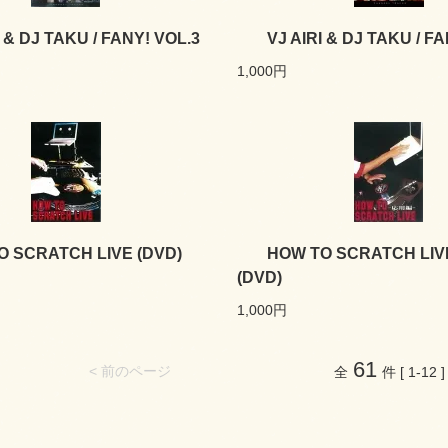
I & DJ TAKU / FANY! VOL.3
VJ AIRI & DJ TAKU / F
1,000円
O SCRATCH LIVE (DVD)
HOW TO SCRATCH LI
(DVD)
1,000円
61
< 前のページ
全
件 [ 1-12 ]