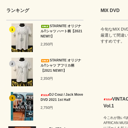
ランキング
MIX DVD
STARNITE オリジナ
今旬なMIX 
1
ルTシャツ ハート柄【2021
厳選して間違
NEW!!】
すすめです。
2,350円
STARNITE オリジナ
2
ルTシャツ アフリカ柄
【2021 NEW!!】
2,350円
DJ Couz / Jack Move
3
VINTAG
DVD 2021 1st Half
Vol.1
2,750円
今これが熱い!
AFRICAN MU