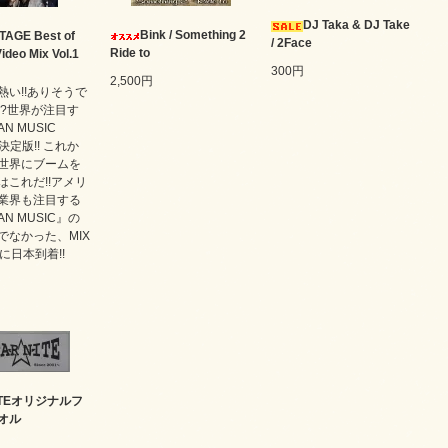
DJ Taka & DJ Take
Bink / Something 2
TAGE Best of
/ 2Face
Ride to
ideo Mix Vol.1
300円
2,500円
熱い!!ありそうで
!?世界が注目す
AN MUSIC
の決定版!! これか
世界にブームを
はこれだ!!アメリ
業界も注目する
AN MUSIC』の
でなかった、MIX
に日本到着!!
NITEオリジナルフ
オル