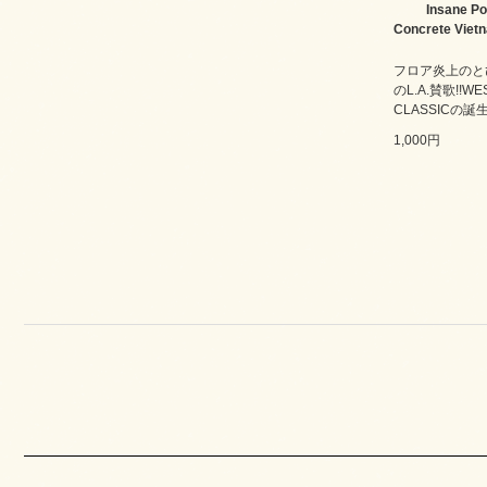
Insane Po
Concrete Viet
フロア炎上のと
のL.A.賛歌!!WE
CLASSICの誕生
1,000円