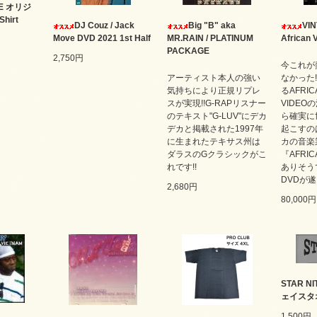
TE オリジ
hirt
DJ Couz / Jack
Big "B" aka
VIN
Move DVD 2021 1st Half
MR.RAIN / PLATINUM
African V
PACKAGE
2,750円
今これが
アーティスト本人の強い
なかった
気持ちにより正規リプレ
るAFRIC
スが実現!!G-RAPリスナー
VIDEO
のテキスト"G-LUV"にデカ
ら確実に
デカと掲載された1997年
起こすの
に生まれたテキサス州は
カの音楽
ダラスのGクラシックがこ
『AFRIC
れです!!
ありそう
DVDが遂
2,680円
80,000円
STAR 
ェイスタ
1,500円