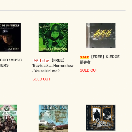
【FREE】K-EDGE
 COO / MUSIC
【FREE】
新参者
IERS
Travis a.k.a. Horrorshow
SOLD OUT
/ You talkin' me?
SOLD OUT