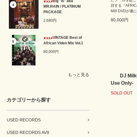
にブームを起こ
Big "B" aka
4
目する『AFRI
MR.RAIN / PLATINUM
MIX DVDが遂
PACKAGE
80,000円
2,680円
VINTAGE Best of
5
African Video Mix Vol.1
80,000円
もっと見る
DJ Milk
Use Only-
SOLD OUT
カテゴリーから探す
USED RECORDS
USED RECORDS AV8