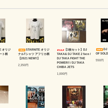
DJ
TE オリジ
STARNITE オリジ
【3枚セット】DJ
OF SOLD
ート柄
ナルTシャツ アフリカ柄
TAKA& DJ TAKE 2 face /
】
【2021 NEW!!】
DJ TAKA FIGHT THE
550円
POWER!! / DJ TAKA
2,350円
CHIBA JETS
1,000円