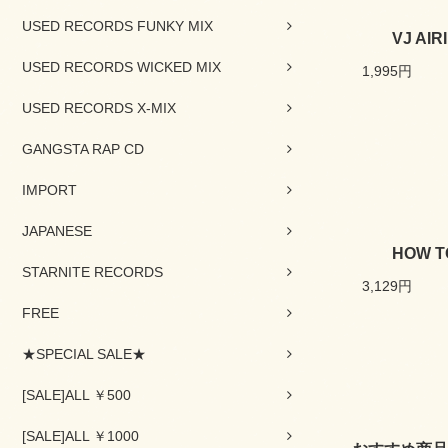
USED RECORDS FUNKY MIX
VJ AIR
USED RECORDS WICKED MIX
1,995円
USED RECORDS X-MIX
GANGSTA RAP CD
IMPORT
JAPANESE
HOW T
STARNITE RECORDS
3,129円
FREE
★SPECIAL SALE★
[SALE]ALL ￥500
[SALE]ALL ￥1000